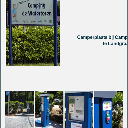
Camperplaats bij Camp
te Landgraa