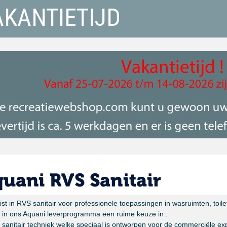
AKANTIETIJD
ist in RVS sanitair voor professionele toepassingen in wasruimten, toil
n in ons Aquani leverprogramma een ruime keuze in :
anitair techniek welke speciaal is ontworpen voor de commerciële expl