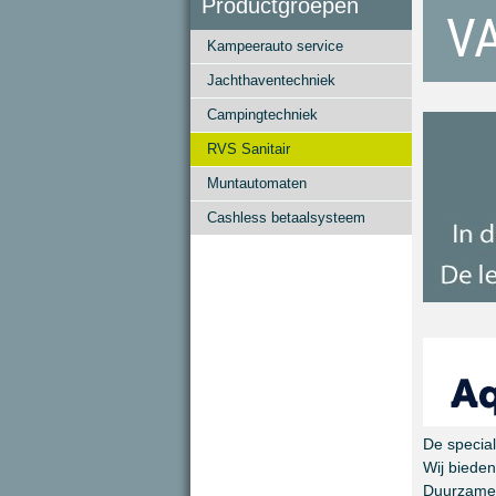
Productgroepen
V
Kampeerauto service
Jachthaventechniek
Campingtechniek
RVS Sanitair
Muntautomaten
Cashless betaalsysteem
De special
Wij biede
Duurzame s