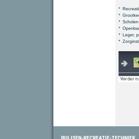
* Recreati
* Grootke
* Scholen
* Openbar
* Leger, po
* Zorginst
BUIJSEN-RECREATIE-TECHNIEK