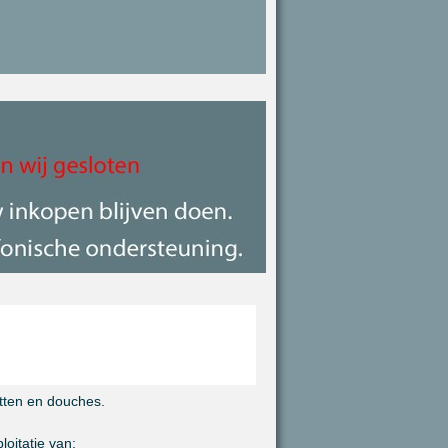
etten en douches.
oitatie van: